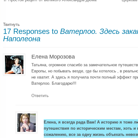
Твитнуть
17 Responses to
Ватерлоо. Здесь зака
Наполеона
Елена Морозова
Татьяна, огромное спасибо за замечательное путешест
Европы, но побывать везде, где бы хотелось , в реальн
не хватит. А здесь я получила почти полный эффект пр
Ватерлоо. Благодарю!!!
Ответить
Елена, я всегда рада Вам! А историю я тоже л
путешествия по историческим местам, хоть и 
сожалению, все за одну жизнь объехать нево