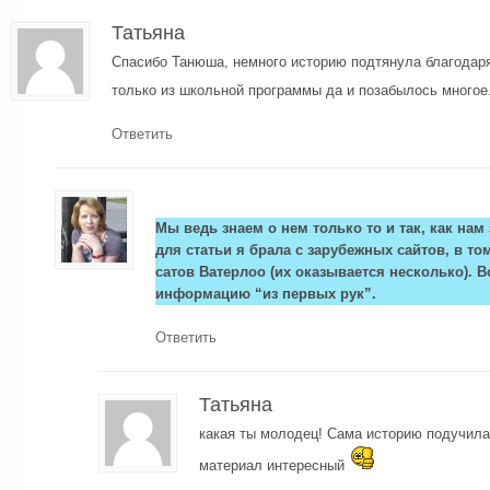
Татьяна
Спасибо Танюша, немного историю подтянула благодаря
только из школьной программы да и позабылось многое
Ответить
Мы ведь знаем о нем только то и так, как нам
для статьи я брала с зарубежных сайтов, в т
сатов Ватерлоо (их оказывается несколько). В
информацию “из первых рук”.
Ответить
Татьяна
какая ты молодец! Сама историю подучила
материал интересный