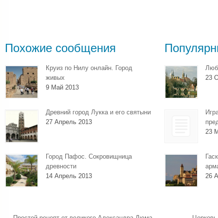
Похожие сообщения
Популярн
Круиз по Нилу онлайн. Город
Люб
живых
23 О
9 Май 2013
Древний город Лукка и его святыни
Игр
27 Апрель 2013
пре
23 
Город Пафос. Сокровищница
Гаск
древности
арм
14 Апрель 2013
26 А
←
Простой рецепт от великого Александра Дюма
Церковь