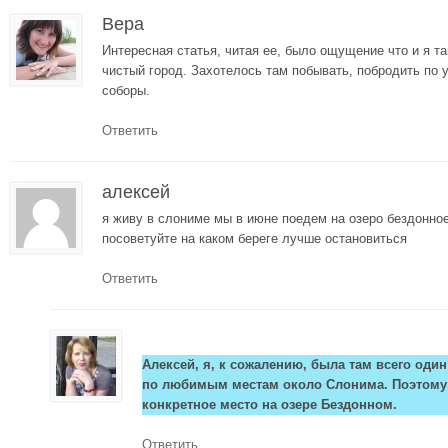
Вера
Интересная статья, читая ее, было ощущение что и я т
чистый город. Захотелось там побывать, побродить по 
соборы.
Ответить
алексей
я живу в слониме мы в июне поедем на озеро бездонное
посоветуйте на каком береге лучше остановиться
Ответить
Алексей, я, к сожалению, была там всего один
по любимым местам около Слонима. Поэтому 
конкретное место на озере Бездонном.
Ответить