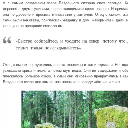
А с самим рождением озера Бездонного связана своя легенда. Ко
деревня с двумя улицами, пересекающимися крест-накрест. И пришл
она по деревне и просила милостыню у жителей. Отец с сыном, жи
сами были небогаты, пригласили нищенку в дом, накормили и дали е
женщина на прощание сказала им:
«Быстро собирайтесь и уходите на север, потому что
станет, только не оглядывайтесь».
Отец с сыном послушались совета женщины и так и сделали. Но, по
услышали крики и плач, а потом шум воды. Они не выдержали и обе
плескалось большое озеро, а сами они мгновенно превратились в кам
Бездонного озера два камня, называемые в народе «батька и сын».