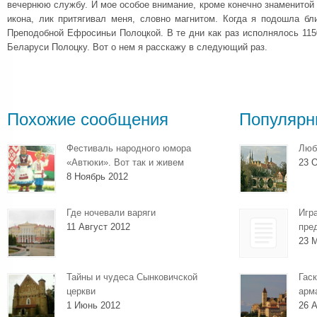
вечернюю службу. И мое особое внимание, кроме конечно знаменитой
икона, лик притягивал меня, словно магнитом. Когда я подошла бл
Преподобной Ефросиньи Полоцкой. В те дни как раз исполнялось 11
Беларуси Полоцку. Вот о нем я расскажу в следующий раз.
Похожие сообщения
Популярн
Фестиваль народного юмора
Люб
«Автюки». Вот так и живем
23 О
8 Ноябрь 2012
Где ночевали варяги
Игр
11 Август 2012
пре
23 
Тайны и чудеса Сынковичской
Гаск
церкви
арм
1 Июнь 2012
26 А