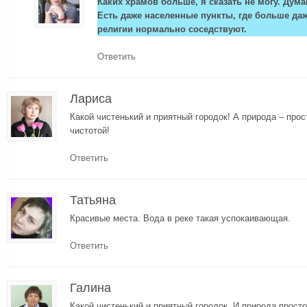
Каких храмов больше, я сказать не могу. Дум
Есть даже населенные пункты, где больше да
религии нормально соседствуют.
Ответить
Лариса
Какой чистенький и приятный городок! А природа – про
чистотой!
Ответить
Татьяна
Красивые места. Вода в реке такая успокаивающая.
Ответить
Галина
Какой чистенький и приятный городок. И природа просто