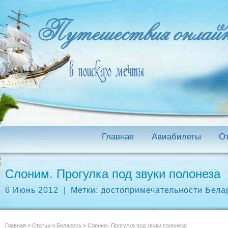
Главная
Авиабилеты
О
Слоним. Прогулка под звуки полонеза
6 Июнь 2012
|
Метки:
достопримечательности Бела
Главная
»
Статьи
»
Беларусь
»
Слоним. Прогулка под звуки полонеза