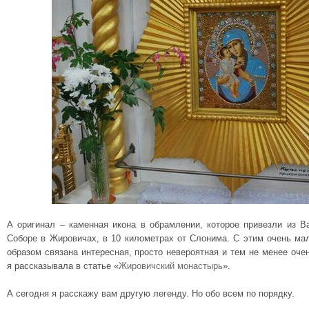
А оригинал – каменная икона в обрамлении, которое привезли из В
Соборе в Жировичах, в 10 километрах от Слонима. С этим очень м
образом связана интересная, просто невероятная и тем не менее оче
я рассказывала в статье «
Жировичский монастырь
».
А сегодня я расскажу вам другую легенду. Но обо всем по порядку.