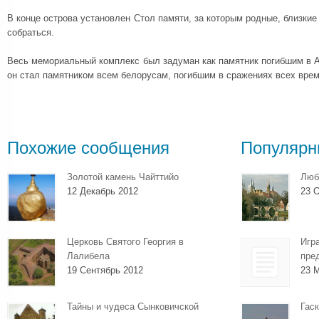
В конце острова установлен Стол памяти, за которым родные, близкие
собраться.
Весь мемориальный комплекс был задуман как памятник погибшим в 
он стал памятником всем белорусам, погибшим в сражениях всех врем
Похожие сообщения
Популярн
Золотой камень Чайттийо
Люб
12 Декабрь 2012
23 О
Церковь Святого Георгия в
Игр
Лалибела
пре
19 Сентябрь 2012
23 
Тайны и чудеса Сынковичской
Гаск