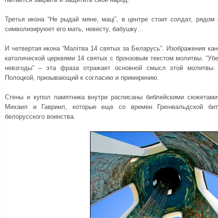
Третья икона “Не рыдай мяне, мацi”, в центре стоит солдат, рядом
символизируюет его мать, невесту, бабушку…
И четвертая икона “Малiтва 14 святых за Беларусь”. Изображения ка
католической церквями 14 святых с бронзовым текстом молитвы. “Убер
невзгоды” – эта фраза отражает основной смысл этой молитвы.
Полоцкой, призывающий к согласию и примирению.
Стены и купол памятника внутри расписаны библейскими сюжетами
Михаил и Гавриил, которые еще со времен Грюнвальдской бит
белорусского воинства.