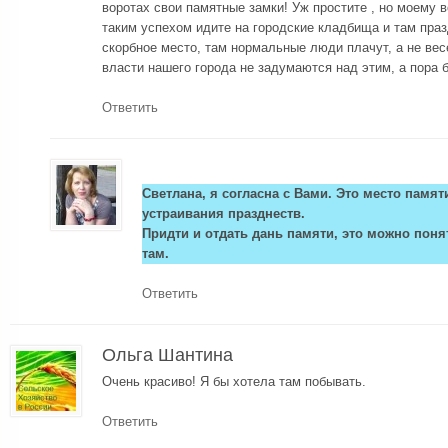
воротах свои памятные замки! Уж простите , но моему 
таким успехом идите на городские кладбища и там праз
скорбное место, там нормальные люди плачут, а не ве
власти нашего города не задумаются над этим, а пор
Ответить
Светлана, я согласна с Вами. Это место памяти
устраивания празднеств.
Придти и отдать дань памяти, это можно поня
там.
Ответить
Ольга Шантина
Очень красиво! Я бы хотела там побывать.
Ответить