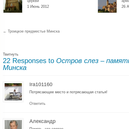
церкви
арм
1 Июнь 2012
26 А
←
Троицкое предместье Минска
Твитнуть
22 Responses to
Остров слез – памят
Минска
Ira101160
Потрясающее место и потрясающая статья!
Ответить
Александр
Память- это святое.