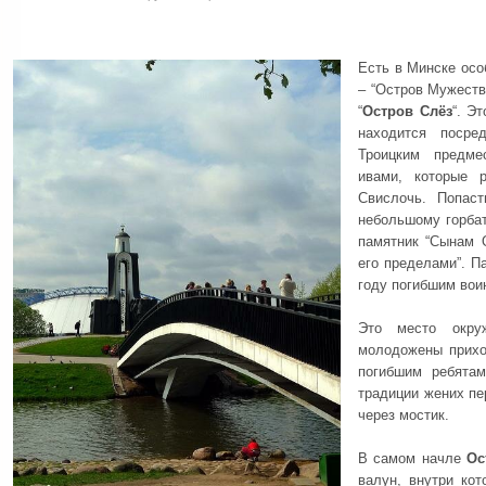
Есть в Минске осо
– “Остров Мужеств
“
Остров Слёз
“. Э
находится поср
Троицким предме
ивами, которые 
Свислочь. Попас
небольшому горбат
памятник “Сынам О
его пределами”. П
году погибшим вои
Это место окруж
молодожены прихо
погибшим ребятам
традиции жених пе
через мостик.
В самом начле
Ос
валун, внутри кот