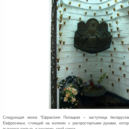
Следующая икона “Ефрасiння Полацкая – заступнiца беларуска
Евфросиньи, стоящей на коленях с распростертыми руками, кото
пытается закрыть и защитить свой народ.