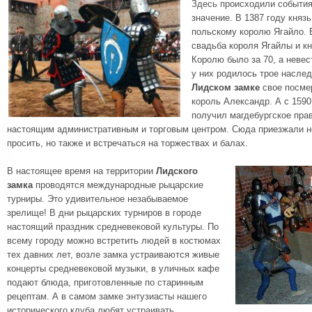
Здесь происходили событи
значение. В 1387 году княз
польскому королю Ягайло. 
свадьба короля Ягайлы и к
Королю было за 70, а невес
у них родилось трое наслед
Лидском замке
свое посме
король Александр. А с 1590
получил магдебургское прав
настоящим административным и торговым центром. Сюда приезжали не
просить, но также и встречаться на торжествах и балах.
В настоящее время на территории
Лидского
замка
проводятся международные рыцарские
турниры. Это удивительное незабываемое
зрелище! В дни рыцарских турниров в городе
настоящий праздник средневековой культуры. По
всему городу можно встретить людей в костюмах
тех давних лет, возле замка устраиваются живые
концерты средневековой музыки, в уличных кафе
подают блюда, приготовленные по старинным
рецептам. А в самом замке энтузиасты нашего
исторического клуба любят устраивать