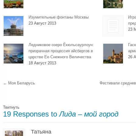
Изумительные фонтаны Москвы
Игр
23 Август 2013
пре
23 
Ледниковое озеро Ёкюльсаурлоун:
Гаск
призрачная процессия айсбергов в
арм
царстве Ее Снежного Величества
26 А
18 Август 2013
←
Моя Беларусь
Фестивали среднев
Твитнуть
19 Responses to
Лида – мой город
Татьяна