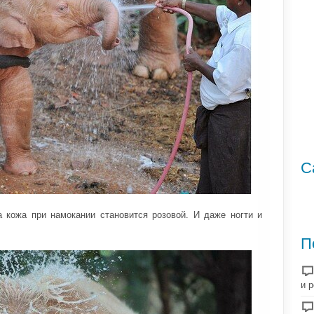
С
а кожа при намокании становится розовой. И даже ногти и
П
и 