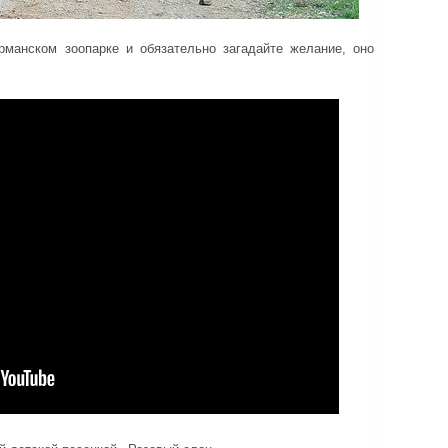
рманском зоопарке и обязательно загадайте желание, оно