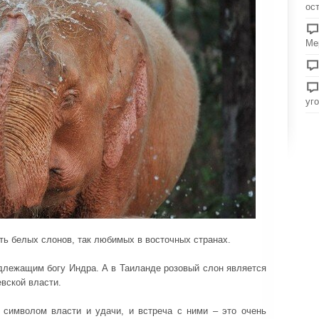
ос
Ме
уг
ть белых слонов, так любимых в восточных странах.
длежащим богу Индра. А в Таиланде розовый слон является
вской власти.
символом власти и удачи, и встреча с ними – это очень