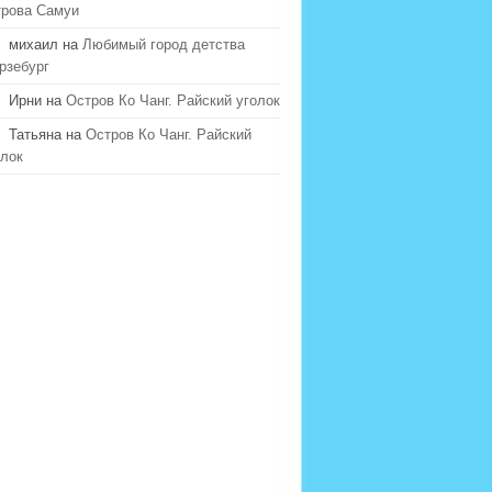
трова Самуи
михаил на
Любимый город детства
рзебург
Ирни на
Остров Ко Чанг. Райский уголок
Татьяна на
Остров Ко Чанг. Райский
олок