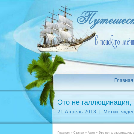
Главная
Это не галлюцинация,
21 Апрель 2013
|
Метки:
чуде
Главная
»
Статьи
»
Азия
»
Это не галлюцинация, 