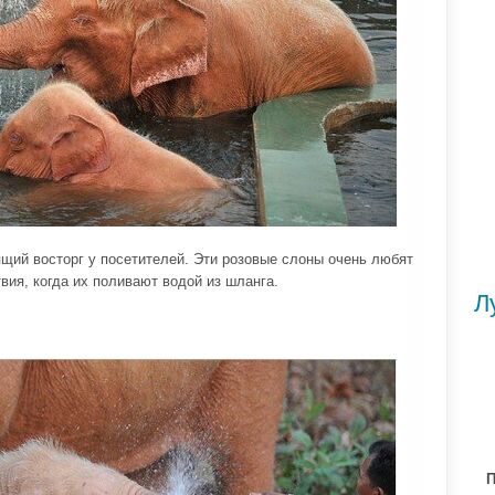
щий восторг у посетителей. Эти розовые слоны очень любят
вия, когда их поливают водой из шланга.
Л
П