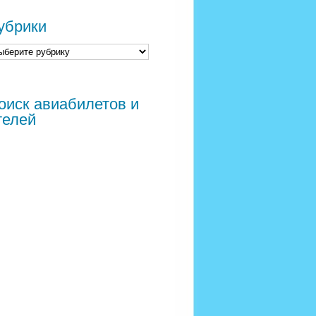
убрики
оиск авиабилетов и
телей