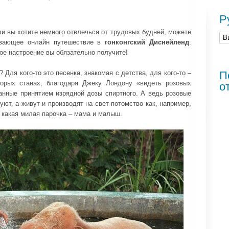
Р
ли вы хотите немного отвлечься от трудовых будней, можете
ывающее онлайн путешествие в
гонконгский Диснейленд
.
ое настроение вы обязательно получите!
 Для кого-то это песенка, знакомая с детства, для кого-то –
П
торых станах, благодаря Джеку Лондону «видеть розовых
о
анные принятием изрядной дозы спиртного. А ведь розовые
ют, а живут и производят на свет потомство как, например,
, какая милая парочка – мама и малыш.