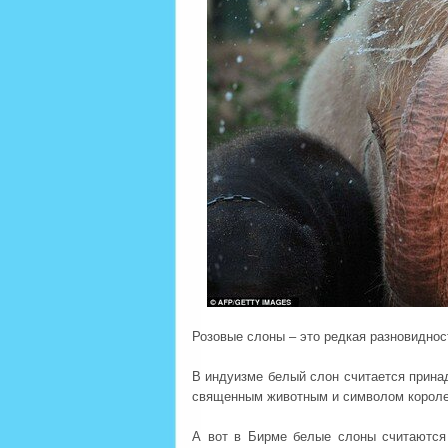
Розовые слоны – это редкая разновиднос
В индуизме белый слон считается прина
священным животным и символом короле
А вот в Бирме белые слоны считаются 