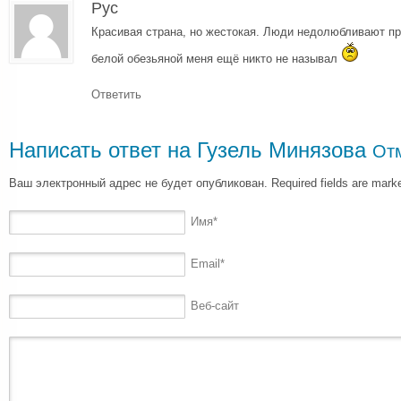
Рус
Красивая страна, но жестокая. Люди недолюбливают при
белой обезьяной меня ещё никто не называл
Ответить
Написать ответ на
Гузель Минязова
Отм
Ваш электронный адрес не будет опубликован. Required fields are mar
Имя
*
Email
*
Веб-сайт