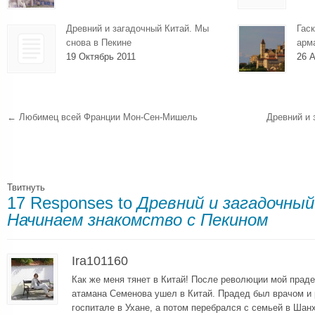
Древний и загадочный Китай. Мы
Гаск
снова в Пекине
арм
19 Октябрь 2011
26 А
←
Любимец всей Франции Мон-Сен-Мишель
Древний и 
Твитнуть
17 Responses to
Древний и загадочный
Начинаем знакомство с Пекином
Ira101160
Как же меня тянет в Китай! После революции мой праде
атамана Семенова ушел в Китай. Прадед был врачом и 
госпитале в Ухане, а потом перебрался с семьей в Шан