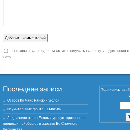
Поставьте галочку, если хотите получать на почту уведомления о
теме
Последние записи
Подпишись на об
Остров Ко Чанг. Райский уголок
Изумительные фонтаны Москвы
Ледниковое озеро Ёкюльсаурлоун: призрачная
процессия айсбергов в царстве Ее Снежного
Величества