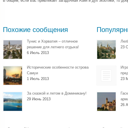
В общем, если Вас привлекает загадочная Азия и дух экзотики, то до
Похожие сообщения
Популярн
Тунис и Хорватия – отличное
Люб
решение для летнего отдыха!
23 О
6 Июль 2013
Исторические особенности острова
Игр
Самуи
пре
1 Июль 2013
23 
За сказкой и летом в Доминикану!
Гаск
29 Июнь 2013
арм
26 А