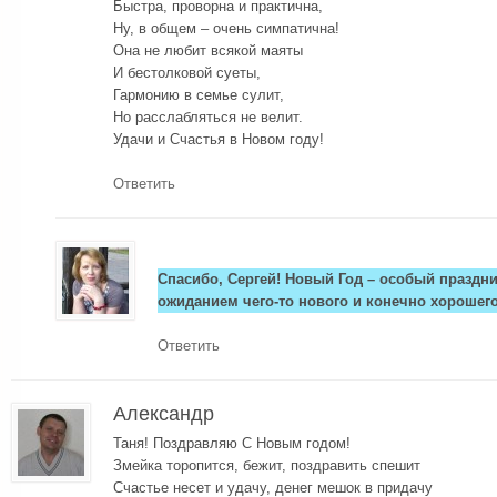
Быстра, проворна и практична,
Ну, в общем – очень симпатична!
Она не любит всякой маяты
И бестолковой суеты,
Гармонию в семье сулит,
Но расслабляться не велит.
Удачи и Счастья в Новом году!
Ответить
Спасибо, Сергей! Новый Год – особый праздник
ожиданием чего-то нового и конечно хорошего
Ответить
Александр
Таня! Поздравляю С Новым годом!
Змейка торопится, бежит, поздравить спешит
Счастье несет и удачу, денег мешок в придачу