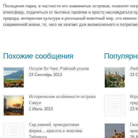
Посещения парка, в частности его знаменитых островов, позволит пог
атмосферу, отдалиться от бытовых проблем и просто наслаждаться п
природа, интересная культура и роскошный животный мир, это именно т
современной жизни, то, чего не хватает для великолепного и потряса
Похожие сообщения
Популярн
Остров Ко Чанг. Райский уголок
Люб
23 Сентябрь 2013
23 О
Исторические особенности острова
Игр
Самуи
пре
1 Июль 2013
23 
Сад камней, крокодиловая
Гаск
ферма….красота и экзотика
арм
Тайланда
26 А