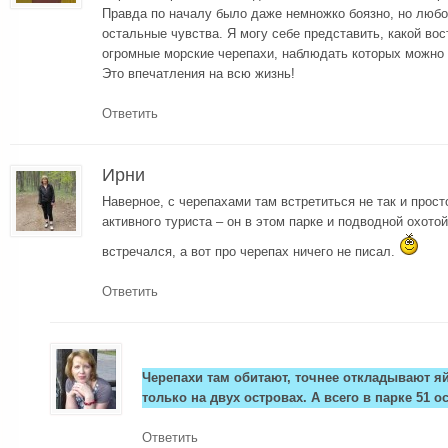
Правда по началу было даже немножко боязно, но люб
остальные чувства. Я могу себе представить, какой во
огромные морские черепахи, наблюдать которых можно 
Это впечатления на всю жизнь!
Ответить
Ирни
Наверное, с черепахами там встретиться не так и прост
активного туриста – он в этом парке и подводной охото
встречался, а вот про черепах ничего не писал.
Ответить
Черепахи там обитают, точнее откладывают я
только на двух островах. А всего в парке 51 о
Ответить