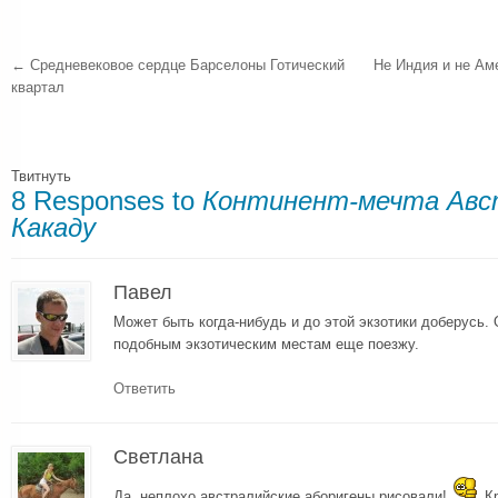
←
Средневековое сердце Барселоны Готический
Не Индия и не Ам
квартал
Твитнуть
8 Responses to
Континент-мечта Авс
Какаду
Павел
Может быть когда-нибудь и до этой экзотики доберусь. 
подобным экзотическим местам еще поезжу.
Ответить
Светлана
Да, неплохо австралийские аборигены рисовали!
Кр