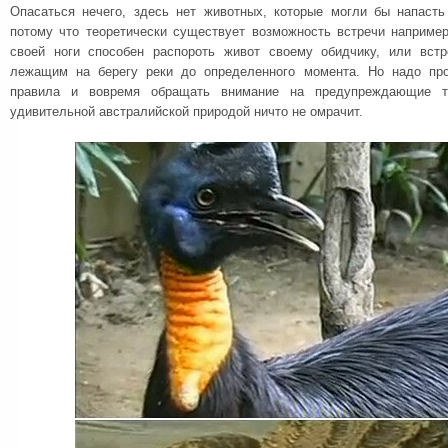
Опасаться нечего, здесь нет животных, которые могли бы напасть
потому что теоретически существует возможность встречи например
своей ноги способен распороть живот своему обидчику, или встр
лежащим на берегу реки до определенного момента. Но надо пр
правила и вовремя обращать внимание на предупреждающие та
удивительной австралийской природой ничто не омрачит.