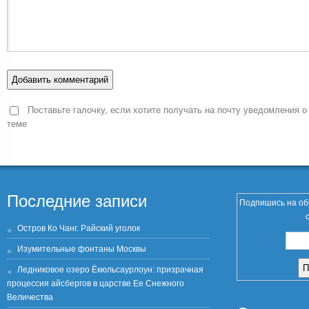
Поставьте галочку, если хотите получать на почту уведомления о
теме
Последние записи
Подпишись на об
Остров Ко Чанг. Райский уголок
Изумительные фонтаны Москвы
Ледниковое озеро Ёкюльсаурлоун: призрачная
процессия айсбергов в царстве Ее Снежного
Величества