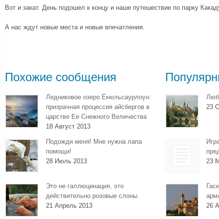
Вот и закат. День подошел к концу и наше путешествие по парку Какад
А нас ждут новые места и новые впечатления.
Похожие сообщения
Популярн
Ледниковое озеро Ёкюльсаурлоун:
Люб
призрачная процессия айсбергов в
23 О
царстве Ее Снежного Величества
18 Август 2013
Подожди меня! Мне нужна лапа
Игр
помощи!
пре
28 Июль 2013
23 
Это не галлюцинация, это
Гаск
действительно розовые слоны
арм
21 Апрель 2013
26 А