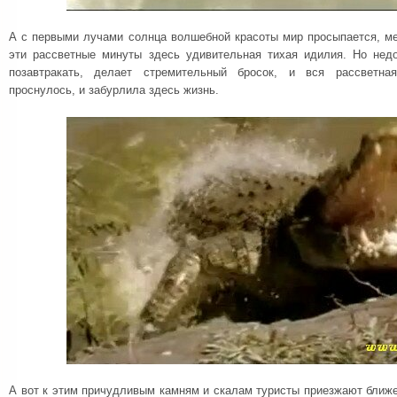
А с первыми лучами солнца волшебной красоты мир просыпается, ме
эти рассветные минуты здесь удивительная тихая идилия. Но нед
позавтракать, делает стремительный бросок, и вся рассветна
проснулось, и забурлила здесь жизнь.
А вот к этим причудливым камням и скалам туристы приезжают ближе к