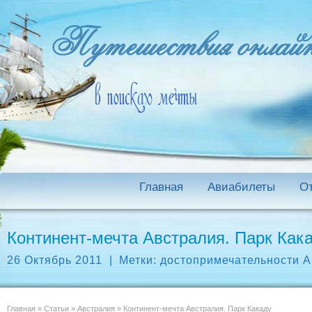
Главная
Авиабилеты
О
Континент-мечта Австралия. Парк Как
26 Октябрь 2011
|
Метки:
достопримечательности 
Главная
»
Статьи
»
Австралия
»
Континент-мечта Австралия. Парк Какаду