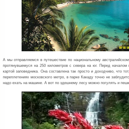
А мы отправляемся в путешествие по национальному австралийском
протянувшемуся на 250 километров с севера на юг. Перед началом 
картой заповедника. Она составлена так просто и доходчиво, что тот
переплетениях московского метро, в парке Какаду точно не заблудитс
надо ехать на машине. А вот по здешнему лесу можно погулять и пеш