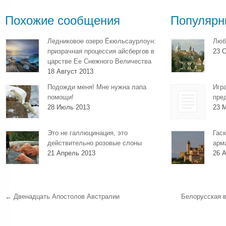
Похожие сообщения
Популярн
Ледниковое озеро Ёкюльсаурлоун:
Люб
призрачная процессия айсбергов в
23 О
царстве Ее Снежного Величества
18 Август 2013
Подожди меня! Мне нужна лапа
Игр
помощи!
пре
28 Июль 2013
23 
Это не галлюцинация, это
Гаск
действительно розовые слоны
арм
21 Апрель 2013
26 А
←
Двенадцать Апостолов Австралии
Белорусская 