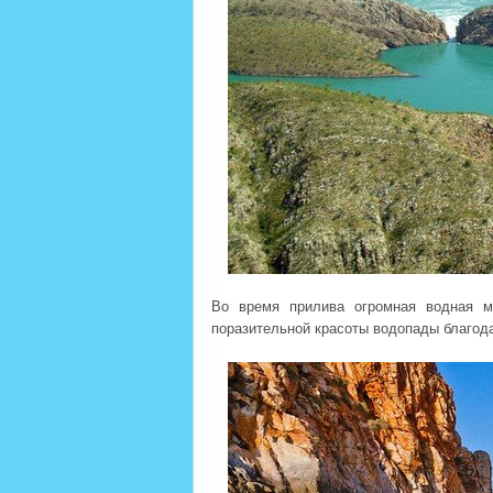
Во время прилива огромная водная м
поразительной красоты водопады благода