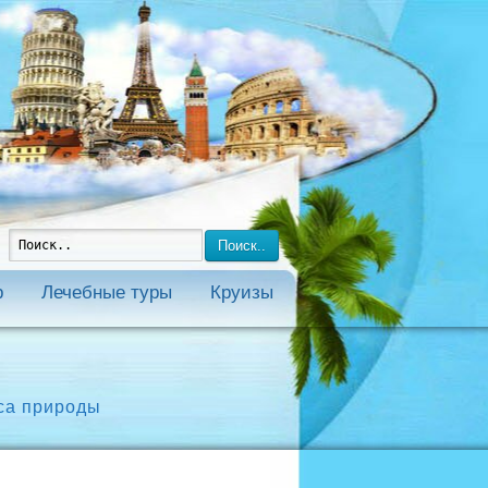
Поиск..
р
Лечебные туры
Круизы
са природы