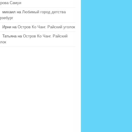
трова Самуи
михаил на
Любимый город детства
рзебург
Ирни на
Остров Ко Чанг. Райский уголок
Татьяна на
Остров Ко Чанг. Райский
олок