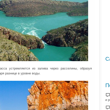
С
асса устремляется из залива через расселины, образуя
ря разнице в уровне воды.
П
и 