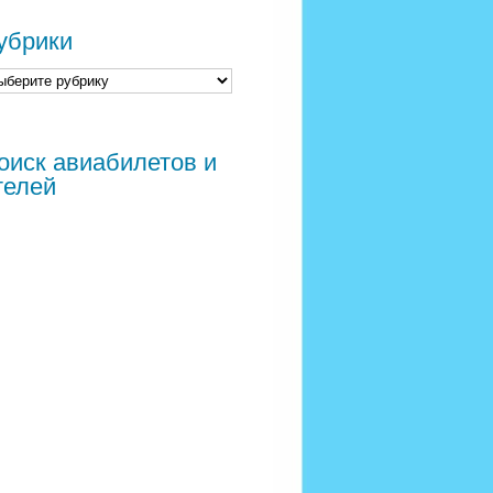
убрики
оиск авиабилетов и
телей