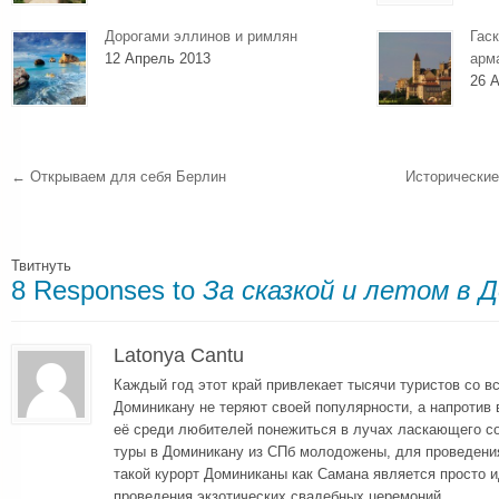
Дорогами эллинов и римлян
Гаск
12 Апрель 2013
арм
26 А
←
Открываем для себя Берлин
Исторические
Твитнуть
8 Responses to
За сказкой и летом в 
Latonya Cantu
Каждый год этот край привлекает тысячи туристов со вс
Доминикану не теряют своей популярности, а напротив
её среди любителей понежиться в лучах ласкающего со
туры в Доминикану из СПб молодожены, для проведения
такой курорт Доминиканы как Самана является просто
проведения экзотических свадебных церемоний.