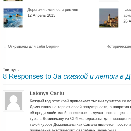
Дорогами эллинов и римлян
Гаск
12 Апрель 2013
арм
26 А
←
Открываем для себя Берлин
Исторические
Твитнуть
8 Responses to
За сказкой и летом в 
Latonya Cantu
Каждый год этот край привлекает тысячи туристов со вс
Доминикану не теряют своей популярности, а напротив
её среди любителей понежиться в лучах ласкающего со
туры в Доминикану из СПб молодожены, для проведения
такой курорт Доминиканы как Самана является просто
проведения экзотических свадебных церемоний.