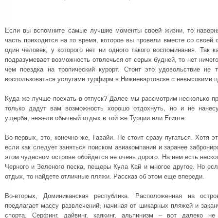
Если вы вспомните самые лучшие моменты своей жизни, то наверня
часть приходится на то время, которое вы провели вместе со своей 
один человек, у которого нет ни одного такого воспоминания. Так 
подразумевает возможность отвлечься от серых будней, то нет ничег
чем поездка на тропический курорт. Стоит это удовольствие не 
воспользоваться услугами турфирм в Нижневартовске с невысокими ц
Куда же лучше поехать в отпуск? Далее мы рассмотрим несколько п
только дадут вам возможность хорошо отдохнуть, но и не нане
ущерба, нежели обычный отдых в той же Турции или Египте.
Во-первых, это, конечно же, Гавайи. Не стоит сразу пугаться. Хотя э
если как следует заняться поиском авиакомпании и заранее заброниро
этом чудесном острове обойдется не очень дорого. На нем есть неско
Черного и Зеленого песка, пещеры Кула Кай и многое другое. Но ес
отдых, то найдете отличные пляжи. Рассказ об этом еще впереди.
Во-вторых, Доминиканская республика. Расположенная на остр
предлагает массу развлечений, начиная от шикарных пляжей и зака
спорта. Серфинг, дайвинг, каякинг, альпинизм – вот далеко н