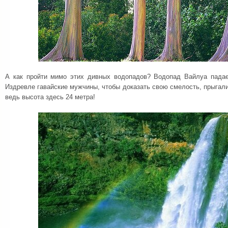
А как пройти мимо этих дивных водопадов? Водопад Вайлуа падае
Издревле гавайские мужчины, чтобы доказать свою смелость, прыгали
ведь высота здесь 24 метра!