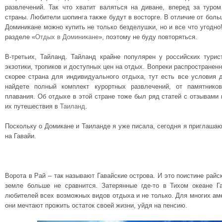
развлечений. Так что хватит валяться на диване, вперед за туро
страны. Любители шопинга также будут в восторге. В отличие от боль
Доминикане можно купить не только безделушки, но и все что угодно
разделе «
Отдых в Доминикане
», поэтому не буду повторяться.
В-третьих, Тайланд. Тайланд крайне популярен у российских турис
экзотики, тропиков и доступных цен на отдых. Вопреки распространен
скорее страна для индивидуального отдыха, тут есть все условия 
найдете полный комплект курортных развлечений, от памятнико
плавания. Об отдыхе в этой стране тоже был ряд статей с отзывами 
их путешествия в
Таиланд
.
Поскольку о Домикане и Таиланде я уже писала, сегодня я приглаша
на Гавайи.
Ворота в Рай – так называют Гавайские острова. И это поистине райс
земле больше не сравнится. Затерянные где-то в Тихом океане Г
любителей всех возможных видов отдыха и не только. Для многих аме
они мечтают прожить остаток своей жизни, уйдя на пенсию.