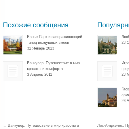
Похожие сообщения
Популярн
Ванье Парк и завораживающий
Люб
танец воздушных змеев
23 О
31 Январь 2013
Ванкувер. Путешествие в мир
Игр
красоты и комфорта.
пре
3 Апрель 2011
23 
Гаск
арм
26 А
←
Ванкувер. Путешествие в мир красоты и
Лос-Анджелес. П