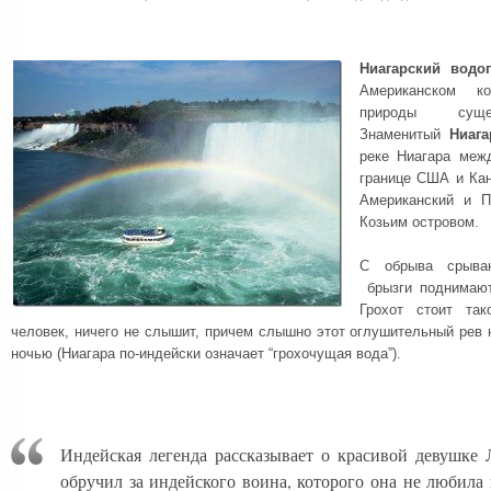
Ниагарский водоп
Американском ко
природы сущес
Знаменитый
Ниаг
реке Ниагара меж
границе США и Кан
Американский и П
Козьим островом.
С обрыва срыва
брызги поднимают
Грохот стоит та
человек, ничего не слышит, причем слышно этот оглушительный рев 
ночью (Ниагара по-индейски означает “грохочущая вода”).
Индейская легенда рассказывает о красивой девушке 
обручил за индейского воина, которого она не любила 