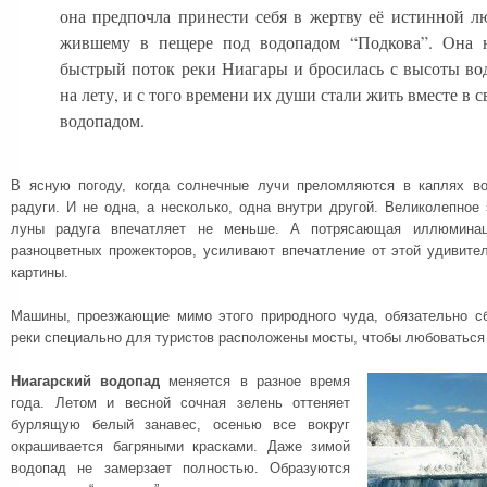
она предпочла принести себя в жертву её истинной л
жившему в пещере под водопадом “Подкова”. Она н
быстрый поток реки Ниагары и бросилась с высоты во
на лету, и с того времени их души стали жить вместе в 
водопадом.
В ясную погоду, когда солнечные лучи преломляются в каплях во
радуги. И не одна, а несколько, одна внутри другой. Великолепное
луны радуга впечатляет не меньше. А потрясающая иллюминац
разноцветных прожекторов, усиливают впечатление от этой удивите
картины.
Машины, проезжающие мимо этого природного чуда, обязательно с
реки специально для туристов расположены мосты, чтобы любоваться
Ниагарский водопад
меняется в разное время
года. Летом и весной сочная зелень оттеняет
бурлящую белый занавес, осенью все вокруг
окрашивается багряными красками. Даже зимой
водопад не замерзает полностью. Образуются