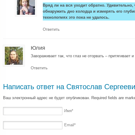
Вряд ли на вся уходит обратно. Удивительно, 
обнаружить дно колодца и измерять его глуб
технологмях это пока не удалось.
Ответить
Юлия
Завораживает так, что глаз не оторвать – притягивает 
Ответить
Написать ответ на
Святослав Сергеев
Ваш электронный адрес не будет опубликован. Required fields are mar
Имя
*
Email
*