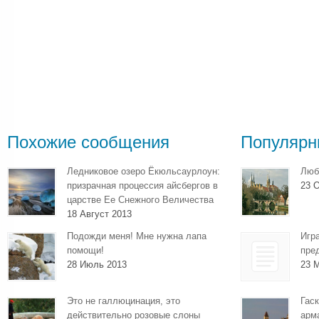
Похожие сообщения
Популярн
Ледниковое озеро Ёкюльсаурлоун:
Люб
призрачная процессия айсбергов в
23 О
царстве Ее Снежного Величества
18 Август 2013
Подожди меня! Мне нужна лапа
Игр
помощи!
пре
28 Июль 2013
23 
Это не галлюцинация, это
Гаск
действительно розовые слоны
арм