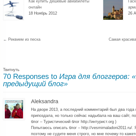
Как купить дешевые авиабилеты
Гаск
онлайн
арм
18 Ноябрь 2012
26 А
←
Реквием из песка
Самая красива
Твитнуть
70 Responses to
Игра для блоггеров:
предыдущий блог»
Aleksandra
На дворе 2013, а последний комментарий был два года 
припоздала, но только сейчас надыбала на ваш сайт, п
блог – Туристический блог http://интурист.org )
Попытаюсь описать блог – http://vesmirnaladoni2011.ru/
поэтому не судите меня строго, но мне почему-то каже