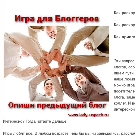
Как раскру
Как раскру
Как привл
Эти вопрос
блогов, ос
ищем пути 
наше любим
можно игра
посетителе
блога, зам
коллег. И в
интересной
Интересно? Тогда читайте дальше.
Игры любят все. В любом возрасте, чем бы мы ни занимались, рассла