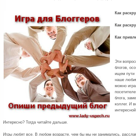
Как раскру
Как раскру
Как привл
Эти вопрос
блогов, ос
ищем пути 
наше любим
можно игра
посетителе
блога, зам
коллег. И в
интересной
Интересно? Тогда читайте дальше.
Игры любят все. В любом возрасте, чем бы мы ни занимались, рассла