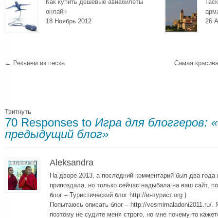
Как купить дешевые авиабилеты
Гаск
онлайн
арм
18 Ноябрь 2012
26 А
←
Реквием из песка
Самая красива
Твитнуть
70 Responses to
Игра для блоггеров:
предыдущий блог»
Aleksandra
На дворе 2013, а последний комментарий был два года 
припоздала, но только сейчас надыбала на ваш сайт, п
блог – Туристический блог http://интурист.org )
Попытаюсь описать блог – http://vesmirnaladoni2011.ru/
поэтому не судите меня строго, но мне почему-то каже