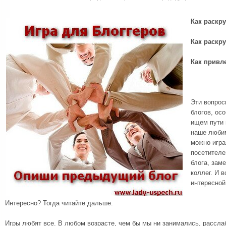
Как раскру
Как раскру
Как привл
Эти вопрос
блогов, ос
ищем пути 
наше любим
можно игра
посетителе
блога, зам
коллег. И в
интересной
Интересно? Тогда читайте дальше.
Игры любят все. В любом возрасте, чем бы мы ни занимались, рассла