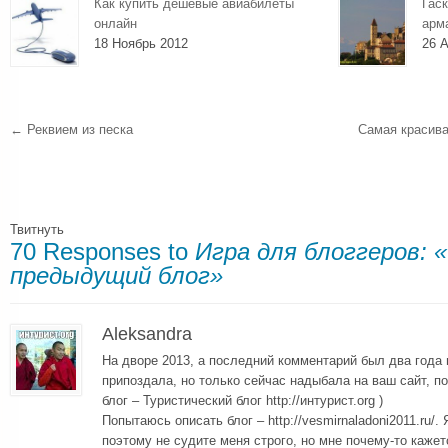
Как купить дешевые авиабилеты
Гаск
онлайн
арм
18 Ноябрь 2012
26 А
←
Реквием из песка
Самая красива
Твитнуть
70 Responses to
Игра для блоггеров:
предыдущий блог»
Aleksandra
На дворе 2013, а последний комментарий был два года 
припоздала, но только сейчас надыбала на ваш сайт, п
блог – Туристический блог http://интурист.org )
Попытаюсь описать блог – http://vesmirnaladoni2011.ru/
поэтому не судите меня строго, но мне почему-то каже