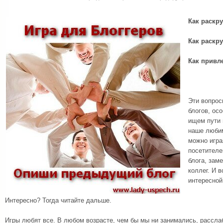
Как раскру
Как раскру
Как привл
Эти вопрос
блогов, ос
ищем пути 
наше любим
можно игра
посетителе
блога, зам
коллег. И в
интересной
Интересно? Тогда читайте дальше.
Игры любят все. В любом возрасте, чем бы мы ни занимались, рассла