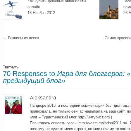
Как купить дешевые авиабилеты
Гаск
онлайн
арм
18 Ноябрь 2012
26 А
←
Реквием из песка
Самая красива
Твитнуть
70 Responses to
Игра для блоггеров:
предыдущий блог»
Aleksandra
На дворе 2013, а последний комментарий был два года 
припоздала, но только сейчас надыбала на ваш сайт, п
блог – Туристический блог http://интурист.org )
Попытаюсь описать блог – http://vesmirnaladoni2011.ru/
поэтому не судите меня строго, но мне почему-то каже