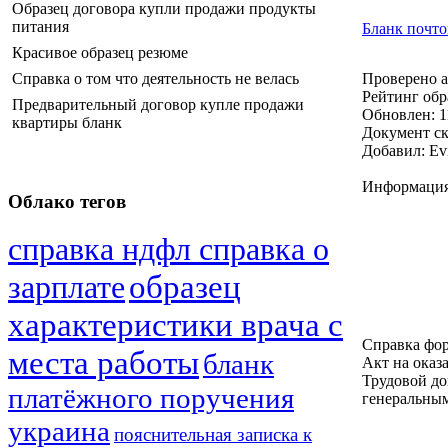
Образец договора купли продажи продукты
питания
Бланк почто
Красивое образец резюме
Справка о том что деятельность не велась
Проверено 
Рейтинг обр
Предварительный договор купле продажи
Обновлен:
1
квартиры бланк
Документ cк
Добавил:
Evi
Информаци
Облако тегов
справка ндфл справка о
образец
зарплате
характеристики врача с
Справка фор
места работы
бланк
Акт на оказ
Трудовой до
платёжного поручения
генеральным
украина
пояснительная записка к