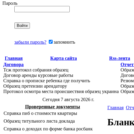
Пароль
забыли пароль?
запомнить
Главная
Карта сайта
Rss-лента
Договора
Отче
Тсж протокол собрания образец
Образ
Договор аренды курсовые работы
Догов
Справка о прописке ребенка где получить
Резюм
Образец претензии арендатору
Образе
Протокол осмотра места происшествия образец украина
Образ
Сегодня 7 августа 2026 г.
Проверенные документы
Главная
Отч
Справка пиб о стоимости квартиры
Бланк
Образец титульного листа доклада
Справка о доходах по форме банка росбанк