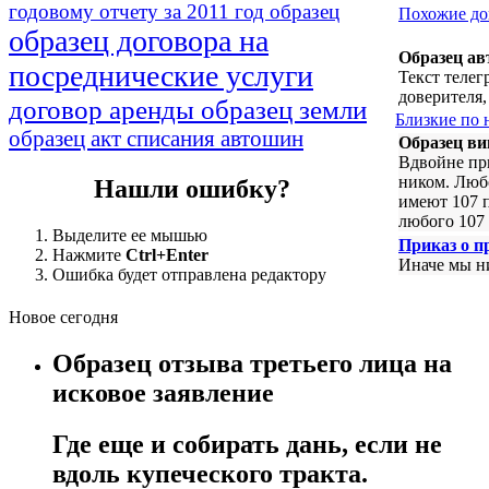
годовому отчету за 2011 год образец
Похожие д
образец договора на
Образец ав
посреднические услуги
Текст теле
доверителя,
договор аренды образец земли
Близкие по 
образец акт списания автошин
Образец в
Вдвойне пр
ником. Люб
Нашли ошибку?
имеют 107 
любого 107 
Выделите ее мышью
Приказ о п
Нажмите
Ctrl+Enter
Иначе мы ни
Ошибка будет отправлена редактору
Новое сегодня
Образец отзыва третьего лица на
исковое заявление
Где еще и собирать дань, если не
вдоль купеческого тракта.