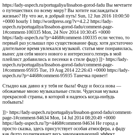
https://lady-uspech.ru/portugaliya/lissabon-gorod-fadu Вы мечтаете
о путешествих по всему миру? Вы хотите наслаждаться
жизнью? Ну что же, в добрый путь! Sun, 12 Jun 2016 10:00:50
+0000 hourly 1 http://wordpress.org/?v=4.2.2
https://lady-
uspech.ru/portugaliya/lissabon-gorod-fadu/comment-page-
1#comment-100335 Mon, 24 Nov 2014 10:30:45 +0000
https://lady-uspech.ru/?p=4468#comment-100335 если честно, то
первый раз услышал про существование фаду, хотя достаточно
длительное время увлекался музыкой. статья мне понравилась,
вынес для себя много нового и интересного.теперь в мой
плейлист добавились и песенки в стиле фаду) ]]>
https://lady-
uspech.ru/portugaliya/lissabon-gorod-fadu/comment-page-
1#comment-95935 Tue, 19 Aug 2014 22:26:43 +0000 https://lady-
uspech.ru/?p=4468#comment-95935 Танечка привет!
Стыдно как давно я у тебя не была! Фаду и босса нова —
обожаемые мною музыкальные стили. Чудесная музыка
прекрасной страны, в которой я надеюсь когда-нибудь
побывать!
]]>
https://lady-uspech.ru/portugaliya/lissabon-gorod-fadu/comment-
page-1#comment-94634 Mon, 14 Jul 2014 08:20:49 +0000
https://lady-uspech.ru/?p=4468#comment-94634 Не город а
просто сказка, здесь присутствует особая атмосфера, а фаду
как будто подчеркивает весь завораживающий эффект