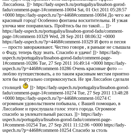
Лиссабона. ]]>
https://lady-uspech.ru/portugaliya/lissabon-gorod-
fadu/comment-page-1#comment-10694 Sat, 01 Oct 2011 05:28:57
+0000 https://lady-uspech.ru/?p=4468#comment-10694 До чего же
красивый город! Особенно фонтаны восхитительны. И узкая
улочка мне понравилась. Пройтись бы по такой… ]]>
https://lady-uspech.ru/portugaliya/lissabon-gorod-fadu/comment-
page-1#comment-10329 Wed, 28 Sep 2011 08:06:32 +0000
https://lady-uspech.ru/?p=4468#comment-10329 И фото и песня
— просто завораживают. Честно говоря , я раньше не слышала
о Фаду, теперь буду знать. Спасибо и удачи! ]]>
https://lady-
uspech.ru/portugaliya/lissabon-gorod-fadu/comment-page-
1#comment-10286 Tue, 27 Sep 2011 16:49:14 +0000 https://lady-
uspech.ru/?p=4468#comment-10286 Очень красивые фото —
люблю путешествовать, а по таким красивым местам приятно
хотя бы виртуально соприкоснуться. Не зря Лиссабон сделали
столицей
]]>
https://lady-uspech.ru/portugaliya/lissabon-gorod-
fadu/comment-page-1#comment-10274 Tue, 27 Sep 2011 13:48:28
+0000 https://lady-uspech.ru/?p=4468#comment-10274 С
огромным удовольствием побывала, с Вашей помощью, в
Лиссабоне и прослушала голос этого города. Огромное
спасибо за увлекательный рассказ. ]]>
https://lady-
uspech.ru/portugaliya/lissabon-gorod-fadu/comment-page-
1#comment-10254 Tue, 27 Sep 2011 11:12:06 +0000 https://lady-
uspech.ru/?p=4468#comment-10254 Спасибо за столь