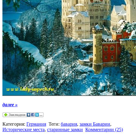
далее »
Категория:
Германия
Теги:
бавария
,
замки Баварии
,
Исторические места
,
старинные замки
Комментарии (25)