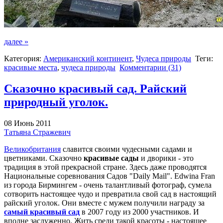
далее »
Категория:
Американский континент
,
Чудеса природы
Теги:
красивые места
,
чудеса природы
Комментарии (31)
Сказочно красивый сад. Райский
природный уголок.
08 Июнь 2011
Татьяна Стражевич
Великобритания
славится своими чудесными садами и
цветниками. Сказочно
красивые
сады
и дворики - это
традиция в этой прекрасной стране. Здесь даже проводятся
Национальные соревнования Садов "Daily Mail". Edwina Fran
из города Бирмингем - очень талантливый фотограф, сумела
сотворить настоящее чудо и превратила свой сад в настоящий
райский уголок. Они вместе с мужем получили награду за
самый красивый сад
в 2007 году из 2000 участников. И
вполне заслуженно. Жить среди такой красоты - настоящее