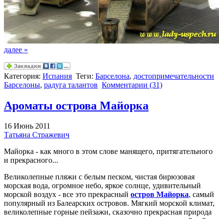
далее »
Категория:
Испания
Теги:
Барселона
,
достопримечательности
Барселоны
,
радуга талантов
Комментарии (31)
Ароматы острова Майорка
16 Июнь 2011
Татьяна Стражевич
Майорка - как много в этом слове манящего, притягательного
и прекрасного...
Великолепные пляжи с белым песком, чистая бирюзовая
морская вода, огромное небо, яркое солнце, удивительный
морской воздух - все это прекрасный
остров Майорка
, самый
популярный из Балеарских островов. Мягкий морской климат,
великолепные горные пейзажи, сказочно прекрасная природа