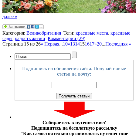
далее »
Категория:
Великобритания
Теги:
красивые места
,
красивые
сады
,
радость жизни
Комментарии (29)
Страница 15 из 26
« Первая
...
10
«
13
14
15
16
17
»
20
...
Последняя »
Подпишись на обновления сайта. Получай новые
статьи на почту:
Собираетесь в путешествие?
Подпишитесь на бесплатную рассылку
"Как самостоятельно организовать путешествие