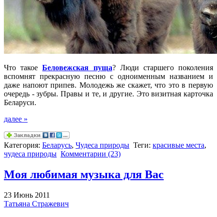
Что такое
Беловежская пуща
? Люди старшего поколения
вспомнят прекрасную песню с одноименным названием и
даже напоют припев. Молодежь же скажет, что это в первую
очередь - зубры. Правы и те, и другие. Это визитная карточка
Беларуси.
далее »
Категория:
Беларусь
,
Чудеса природы
Теги:
красивые места
,
чудеса природы
Комментарии (23)
Моя любимая музыка для Вас
23 Июнь 2011
Татьяна Стражевич