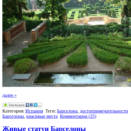
далее »
Категория:
Испания
Теги:
Барселона
,
достопримечательности
Барселоны
,
красивые места
Комментарии (25)
Живые статуи Барселоны