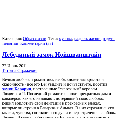
Категория:
Образ жизни
Теги:
музыка
,
радость жизни
,
радуга
талантов
Комментарии (33)
Лебединый замок Нойшванштайн
22 Июнь 2011
Татьяна Стражевич
Вечная любовь и романтика, необыкновенная красота и
сказочность - все это Вы увидите и почувствуете, посетив
замки Баварии
, построенные "сказочным" королем
Людвигом II. Последний романтик эпохи прекрасных дам и
кавалеров, как его называют, потерявший свою любовь,
решил воплотить свои фантазии в прекрасных замках,
которые он строил в Баварских Альпах. В них отразились его
мысли, чувства, состояние его души и нерастраченная любовь.
Людвиг II очень любил музыку Вагнера, а архитектуру его