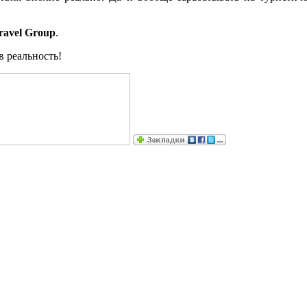
ravel Group
.
в реальность!