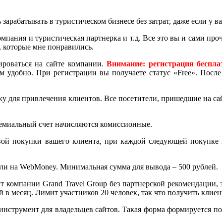
зарабатывать в туристическом бизнесе без затрат, даже если у ва
 компания и туристическая партнерка и т.д. Все это вы и сами п
, которые мне понравились.
рироваться на сайте компании.
Внимание: регистрация беспла
м удобно. При регистрации вы получаете статус «Free». После
у для привлечения клиентов. Все посетители, пришедшие на са
емиальный счет начисляются комиссионные.
рвой покупки вашего клиента, при каждой следующей покупке
ли на WebMoney. Минимальная сумма для вывода – 500 рублей.
т компании Grand Travel Group без партнерской рекомендации, 
ей в месяц. Лимит участников 20 человек, так что получить клие
инструмент для владельцев сайтов. Такая форма формируется по 