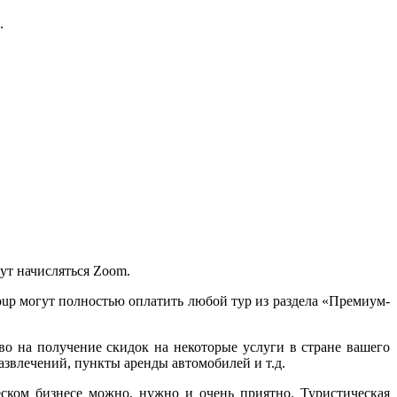
.
.
дут начисляться Zoom.
oup могут полностью оплатить любой тур из раздела «Премиум-
аво на получение скидок на некоторые услуги в стране вашего
азвлечений, пункты аренды автомобилей и т.д.
еском бизнесе можно, нужно и очень приятно. Туристическая